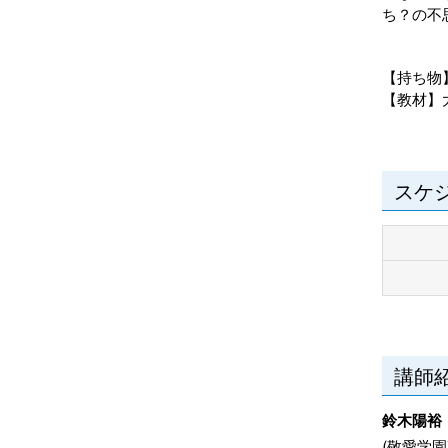
ち？の不
【持ち物
【教材】
スケ
講師
鈴木陽裕
(敬愛学園