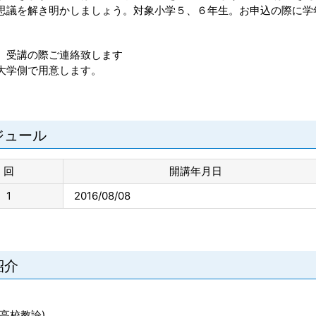
思議を解き明かしましょう。対象小学５、６年生。お申込の際に学
】受講の際ご連絡致します
大学側で用意します。
ジュール
回
開講年月日
1
2016/08/08
紹介
高校教論)