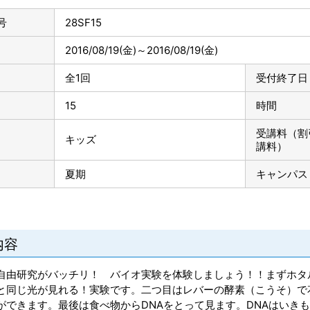
号
28SF15
2016/08/19
(金)
～
2016/08/19
(金)
全1回
受付終了日
15
時間
受講料（割
キッズ
講料）
夏期
キャンパス
内容
自由研究がバッチリ！ バイオ実験を体験しましょう！！まずホタ
と同じ光が見れる！実験です。二つ目はレバーの酵素（こうそ）で
ができます。最後は食べ物からDNAをとって見ます。DNAはいき