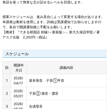
単語を使って簡単な文が話せるレベルを目指します。
授業スケジュールは、進み具合によって変更する場合があります。
本講座は教材を使用します。詳細は受講通知でお知らせしますの
で、各自で開講通知後に手配をお願いします。
【教材】『できる韓国語 初級Ⅰ＜新装版＞』新大久保語学院／著
アスク出版 2,200円（税込）
スケジュール
開講年
回
講義内容
月日
2026/
1
基本母音、子音①平音
04/17
2026/
2
子音② 激音・濃音
05/01
2026/
3
合成母音
05/15