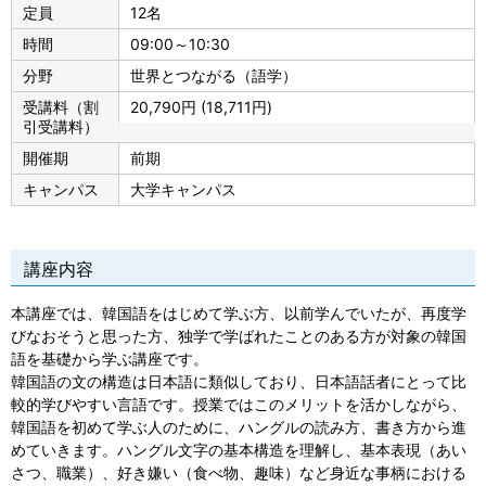
定員
12名
時間
09:00～10:30
分野
世界とつながる（語学）
受講料（割
20,790円 (18,711円)
引受講料）
開催期
前期
キャンパス
大学キャンパス
講座内容
本講座では、韓国語をはじめて学ぶ方、以前学んでいたが、再度学
びなおそうと思った方、独学で学ばれたことのある方が対象の韓国
語を基礎から学ぶ講座です。
韓国語の文の構造は日本語に類似しており、日本語話者にとって比
較的学びやすい言語です。授業ではこのメリットを活かしながら、
韓国語を初めて学ぶ人のために、ハングルの読み方、書き方から進
めていきます。ハングル文字の基本構造を理解し、基本表現（あい
さつ、職業）、好き嫌い（食べ物、趣味）など身近な事柄における