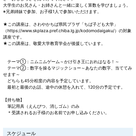
大学生のお兄さん・お姉さんと一緒に楽しく算数を学びましょう。
※兄弟姉妹で参加、お子様1人で参加いただけます。
★この講座は、さわやかちば県民プラザ「ちば子ども大学」
（https://www.skplaza.pref.chiba.lg.jp/kodomodaigaku/）の対象
講座です。
★この講座は、敬愛大学教育学会が後援しています。
テーマ①：ニムニムゲーム～かけ引き王におれはなる！～
テーマ②：数字を操るマジックショー～あなたの数字、当ててみ
せます～
どちらも45分程度の内容を予定しています。
最初と最後のお話、途中の休憩を入れて、120分の予定です。
【持ち物】
筆記用具（えんぴつ、消しゴム）のみ
＊受講されるお子様のお名前でお申し込みください。
スケジュール